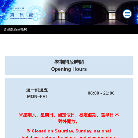
跳
到
主
要
資訊處綠色機房
內
容
區
:::
學期開放時間
Opening Hours
週一到週五
08:00 - 21:00
MON~FRI
※星期六、星期日、國定假日、校定假期、選舉日 不
對外開放。
※ Closed on Saturday, Sunday, national
holidays, school holidays, and election days