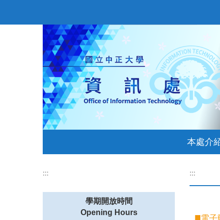
跳
到
主
要
內
容
區
資訊處綠色機房
本處介
:::
:::
學期開放時間
Opening Hours
電子