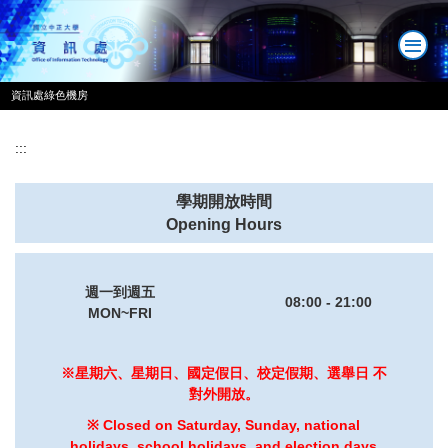
跳
到
主
要
資訊處綠色機房
內
容
區
:::
學期開放時間
Opening Hours
週一到週五
08:00 - 21:00
MON~FRI
※星期六、星期日、國定假日、校定假期、選舉日 不
對外開放。
※ Closed on Saturday, Sunday, national
holidays, school holidays, and election days