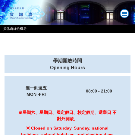
跳
到
主
要
資訊處綠色機房
內
容
區
:::
學期開放時間
Opening Hours
週一到週五
08:00 - 21:00
MON~FRI
※星期六、星期日、國定假日、校定假期、選舉日 不
對外開放。
※ Closed on Saturday, Sunday, national
holidays, school holidays, and election days