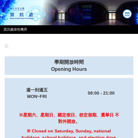
跳
到
主
要
資訊處綠色機房
內
容
區
:::
學期開放時間
Opening Hours
週一到週五
08:00 - 21:00
MON~FRI
※星期六、星期日、國定假日、校定假期、選舉日 不
對外開放。
※ Closed on Saturday, Sunday, national
holidays, school holidays, and election days