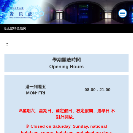
跳
到
主
要
資訊處綠色機房
內
容
區
:::
學期開放時間
Opening Hours
週一到週五
08:00 - 21:00
MON~FRI
※星期六、星期日、國定假日、校定假期、選舉日 不
對外開放。
※ Closed on Saturday, Sunday, national
holidays, school holidays, and election days