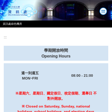
跳
到
主
要
資訊處綠色機房
內
容
區
:::
學期開放時間
Opening Hours
週一到週五
08:00 - 21:00
MON~FRI
※星期六、星期日、國定假日、校定假期、選舉日 不
對外開放。
※ Closed on Saturday, Sunday, national
holidays, school holidays, and election days