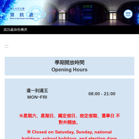
跳
到
主
要
資訊處綠色機房
內
容
區
:::
學期開放時間
Opening Hours
週一到週五
08:00 - 21:00
MON~FRI
※星期六、星期日、國定假日、校定假期、選舉日 不
對外開放。
※ Closed on Saturday, Sunday, national
holidays, school holidays, and election days